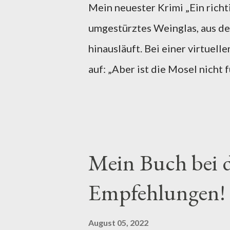
Mein neuester Krimi „Ein richt
umgestürztes Weinglas, aus d
hinausläuft. Bei einer virtuel
auf: „Aber ist die Mosel nicht 
Jahre 1787 gebot Clemens Wenz
Kurfürst von Trier der Landesh
Mosel -, dass in seinem Herrsc
schlechterer Qualität vor alle
Mein Buch bei d
sollten. 1933 wurde an der M
Empfehlungen!
erst 1986 wieder erlaubt. Aus 
mehrheitlich ein Weißweingebie
August 05, 2022