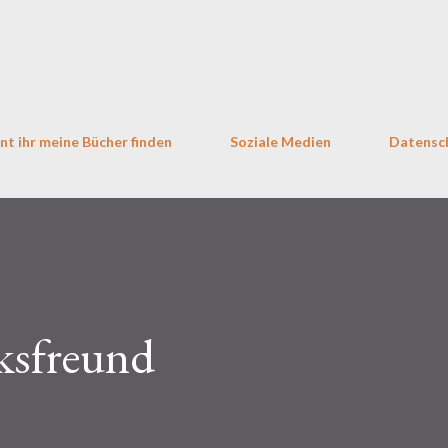
Direkt zum Hauptbereich
nt ihr meine Bücher finden
Soziale Medien
Datensc
lksfreund