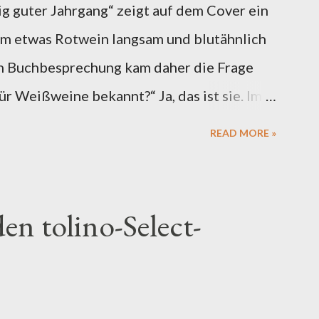
ig guter Jahrgang“ zeigt auf dem Cover ein
em etwas Rotwein langsam und blutähnlich
len Buchbesprechung kam daher die Frage
für Weißweine bekannt?“ Ja, das ist sie. Im
eslaus von Sachsen - als Erzbischof und
READ MORE »
err über weite Teile links und rechts der
haftsgebiet alle Rebsorten von
m durch Rieslingreben ersetzt werden
en tolino-Select-
osel der Rotweinanbau sogar verboten und
diesen Gründen ist die Mosel tatsächlich
t. Aber seit 1986 hat sich viel getan und